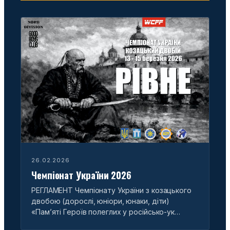
26.02.2026
Чемпіонат України 2026
РЕГЛАМЕНТ Чемпіонату України з козацького
двобою (дорослі, юніори, юнаки, діти)
«Пам’яті Героїв полеглих у російсько-ук…