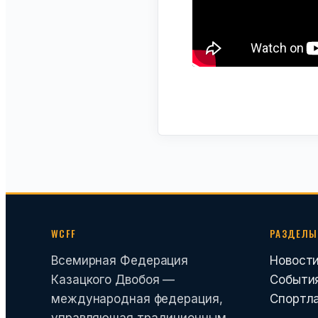
WCFF
РАЗДЕЛЫ
Всемирная Федерация
Новост
Казацкого Двобоя —
Событи
международная федерация,
Спортл