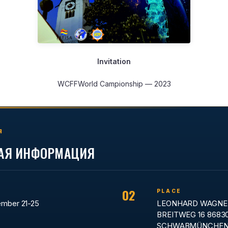
Invitation
WCFFWorld Campionship — 2023
Я
АЯ ИНФОРМАЦИЯ
02
PLACE
ember 21-25
LEONHARD WAGNE
BREITWEG 16 8683
SCHWABMÜNCHEN