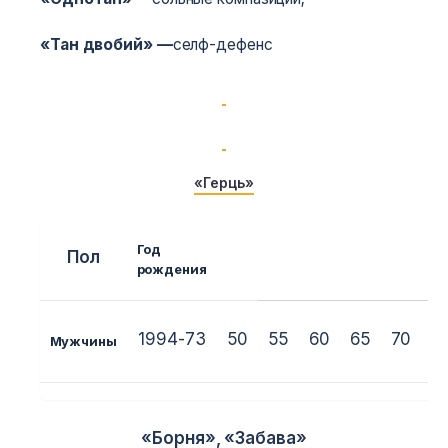
«Тан двобий» —
селф-дефенс
«Герць»
Год
Пол
в
рождения
1994-73
50
55
60
65
70
7
Мужчины
«Борня», «Забава»