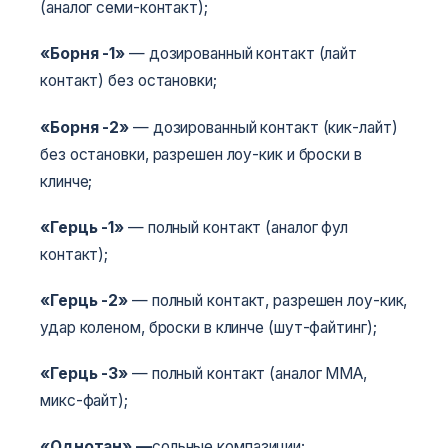
(аналог семи-контакт);
«Борня -1»
— дозированный контакт (лайт
контакт) без остановки;
«Борня -2»
— дозированный контакт (кик-лайт)
без остановки, разрешен лоу-кик и броски в
клинче;
«Герць -1»
— полный контакт (аналог фул
контакт);
«Герць -2»
— полный контакт, разрешен лоу-кик,
удар коленом, броски в клинче (шут-файтинг);
«Герць -3»
— полный контакт (аналог ММА,
микс-файт);
«Однотан» —
сольные компазиции;