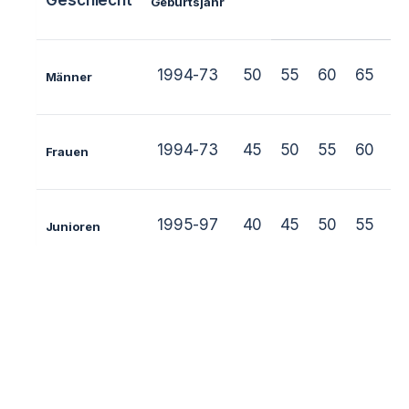
Geschlecht
G
Geburtsjahr
1994-73
50
55
60
65
7
Männer
1994-73
45
50
55
60
6
Frauen
1995-97
40
45
50
55
6
Junioren
1995-97
40
45
50
55
6
Mädchen
1998-00
35
40
45
50
5
Jugendliche