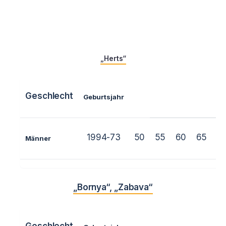
„Herts“
Geschlecht
Geburtsjahr
1994-73
50
55
60
65
7
Männer
„Bornya“, „Zabava“