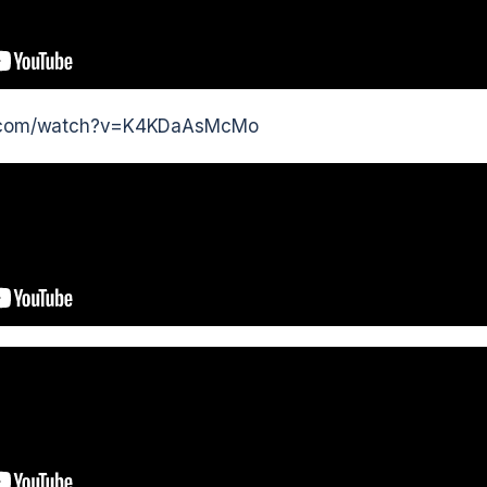
e.com/watch?v=K4KDaAsMcMo