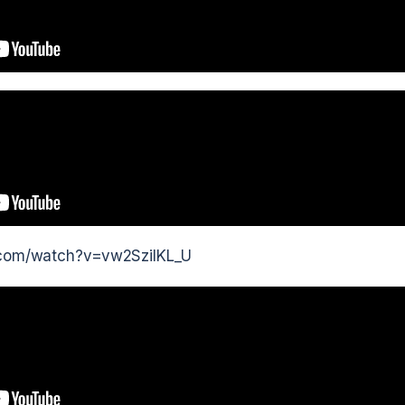
.com/watch?v=vw2SzilKL_U