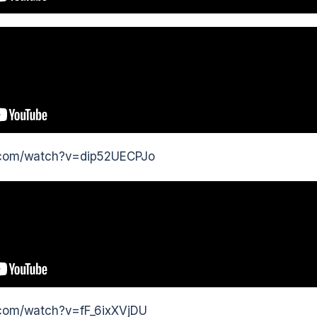
.com/watch?v=dip52UECPJo
.com/watch?v=fF_6ixXVjDU