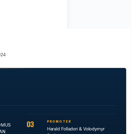
024
03
PROMOTER
OMUS
Harald Folladori & Volodymyr
SAN