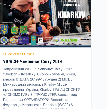
12 NOVEMBER 2019
VII WCFF Чемпіонат Світу 2019
Запрошення WCFF Чемпіонат Світу – 2019
“Dvoboi” – Kozatskyi Dvoboi чоловіки, жінки,
юніори 1) ДАТА: 20199-13 грудня 2) МІСЦЕ:
Міжнародний аеропорт Kharkiv Місце
проведення: Україна, Kharkiv, ПАЛАЦ СПОРТУ
«ЛОКОМОТИВ» 3) ПРОМОУТЕР: Володимир
Радіонов 4) ОРГАНІЗАТОРИ: Всесвітня
Федерація Козацького Двобою (WCFF) &