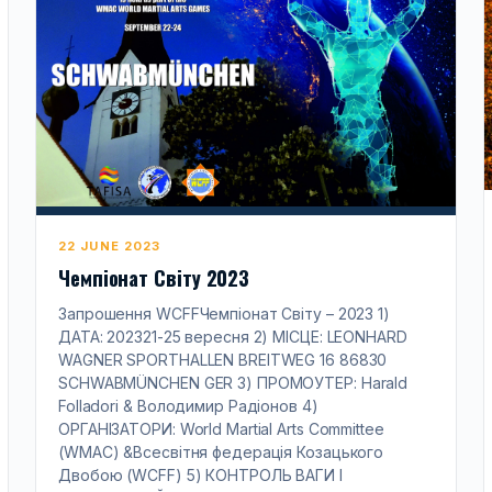
22 JUNE 2023
Чемпіонат Світу 2023
Запрошення WCFFЧемпіонат Світу – 2023 1)
ДАТА: 202321-25 вересня 2) МІСЦЕ: LEONHARD
WAGNER SPORTHALLEN BREITWEG 16 86830
SCHWABMÜNCHEN GER 3) ПРОМОУТЕР: Harald
Folladori & Володимир Радіонов 4)
ОРГАНІЗАТОРИ: World Martial Arts Committee
(WMAC) &Всесвітня федерація Козацького
Двобою (WCFF) 5) КОНТРОЛЬ ВАГИ І