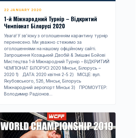
22 JANUARY 2020
1-й Міжнародний Турнір – Відкритий
Чемпіонат Білорусі 2020
Увага! У зв’язку з оголошенням карантину турнір
перенесено. Ми уважно стежимо за
оголошеннями на нашому офіційному сайті.
Запрошення Козацький Двобій & Змішані Бойові
Мистецтва 1-й Міжнародний Турнір – ВІДКРИТИЙ
ЧЕМПІОНАТ БІЛОРУСІ 2020 Мінськ, Білорусь –
2020 1) ДАТА: 2020 квітня 2-5 2) МІСЦЕ: вул.
Якубовського, 52б, Мінськ, Білорусь
Міжнародний аеропорт Мінськ 3) ПРОМОУТЕР:
Володимир Радіонов…