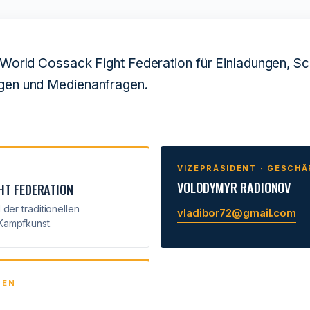
e World Cossack Fight Federation für Einladungen, S
gen und Medienanfragen.
VIZEPRÄSIDENT · GESCH
VOLODYMYR RADIONOV
HT FEDERATION
 der traditionellen
vladibor72@gmail.com
Kampfkunst.
GEN