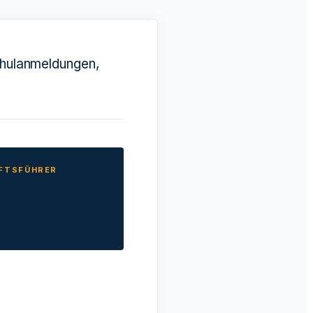
chulanmeldungen,
ÄFTSFÜHRER