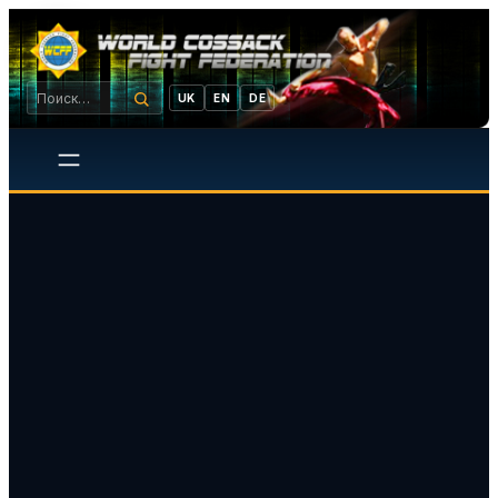
UK
EN
DE