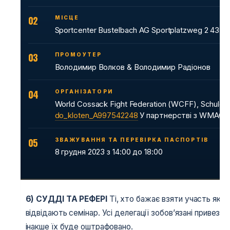
02
МІСЦЕ
Sportcenter Bustelbach AG Sportplatzweg 2 4332 
03
ПРОМОУТЕР
Володимир Волков & Володимир Радіонов
04
ОРГАНІЗАТОРИ
World Cossack Fight Federation (WCFF), Schule
do_kloten_A997542248
У партнерстві з WMAC.
05
ЗВАЖУВАННЯ ТА ПЕРЕВІРКА ПАСПОРТІВ
8 грудня 2023 з 14:00 до 18:00
6)
СУДДІ ТА РЕФЕРІ
Ті, хто бажає взяти участь як су
відвідають семінар. Усі делегації зобов’язані привез
інакше їх буде оштрафовано.