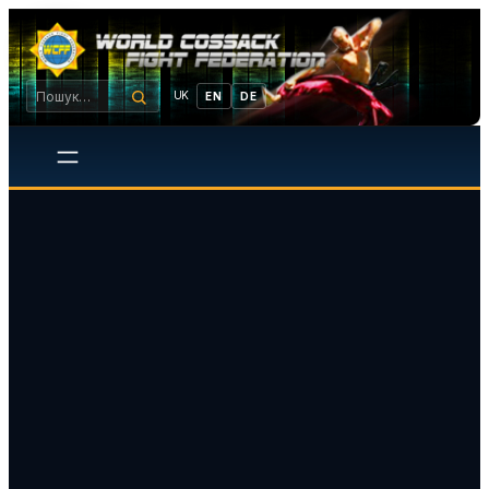
UK
EN
DE