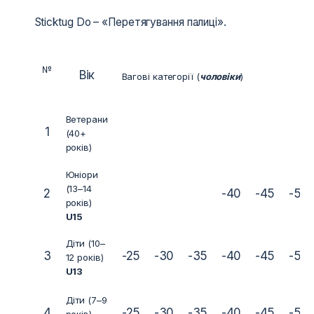
Sticktug Do – «Перетягування палиці».
№
Вік
Вагові категорії (
чоловіки
)
Ветерани
1
(40+
років)
Юніори
(13–14
2
-40
-45
-50
років)
U15
Діти (10–
3
-25
-30
-35
-40
-45
-50
12 років)
U13
Діти (7–9
4
-25
-30
-35
-40
-45
-50
років)