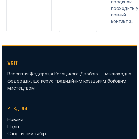
поєдинок
проходить у
повний
контакт з…
WCFF
Всесвітня Федерація Козацького Двобою — міжнародна
федерація, що керує традиційним козацьким бойовим
мистецтвом.
РОЗДІЛИ
Новини
Події
Спортивний табір