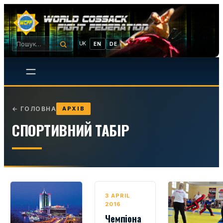
UK
EN
DE
←
ГОЛОВНА
АРХІВ
СПОРТИВНИЙ ТАБІР
3 APRIL
2016
Чемпіона