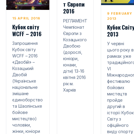
т Європи
2016
9 FEBRUARY
15 APRIL 2016
2013
РЕГЛАМЕНТ
Кубок світу
Кубок Світ
Чемпіонат
WCFF – 2016
2013
Європи з
Козацького
Запрошення
У червні
Двобою
Кубок світу
цього року в
(дорослі,
WCFF – 2016
рамках уже
юніори,
«Двобій» –
традиційног
юнаки,
Козацький
VI
діти) 13-16
Двобій
Міжнародно
квітня 2016
(Українське
фестивалю
рік м.
національне
бойових
Харків
змішане
мистецтв
єдиноборство
пройде
та Шаолінське
другий в
бойове
історії Кубок
мистецтво)
Світу з
чоловіки,
офіційного
жінки, юніори
виду спорту