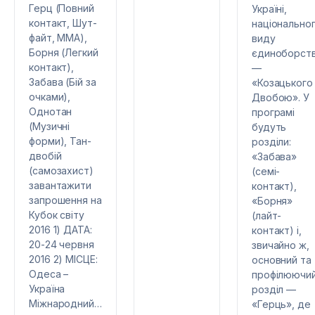
Герц (Повний
Україні,
контакт, Шут-
національно
файт, ММА),
виду
Борня (Легкий
єдиноборст
контакт),
—
Забава (Бій за
«Козацького
очками),
Двобою». У
Однотан
програмі
(Музичні
будуть
форми), Тан-
розділи:
двобій
«Забава»
(самозахист)
(семі-
завантажити
контакт),
запрошення на
«Борня»
Кубок світу
(лайт-
2016 1) ДАТА:
контакт) і,
20-24 червня
звичайно ж,
2016 2) МІСЦЕ:
основний та
Одеса –
профілюючи
Україна
розділ —
Міжнародний…
«Герць», де