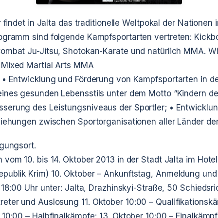
r findet in Jalta das traditionelle Weltpokal der Nationen
rogramm sind folgende Kampfsportarten vertreten: Kick
ombat Ju-Jitsu, Shotokan-Karate und natürlich MMA. Wi
 Mixed Martial Arts MMA
• Entwicklung und Förderung von Kampfsportarten in de
ines gesunden Lebensstils unter dem Motto “Kindern der
serung des Leistungsniveaus der Sportler;
• Entwicklun
ziehungen zwischen Sportorganisationen aller Länder der
agungsort.
vom 10. bis 14. Oktober 2013 in der Stadt Jalta im Hotel 
publik Krim)
10. Oktober – Ankunftstag, Anmeldung und 
 18:00 Uhr unter: Jalta, Drazhinskyi-Straße, 50
Schiedsri
reter und Auslosung
11. Oktober
10:00 – Qualifikationsk
10:00 – Halbfinalkämpfe;
13. Oktober
10:00 – Finalkämpf