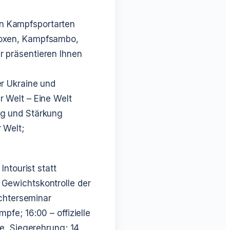
 in Kampfsportarten
boxen, Kampfsambo,
r präsentieren Ihnen
r Ukraine und
 Welt – Eine Welt
g und Stärkung
 Welt;
Intourist statt
Gewichtskontrolle der
chterseminar
ämpfe;
16:00 – offizielle
e, Siegerehrung;
14.