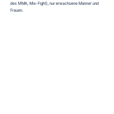
des MMA, Mix-Fight), nur erwachsene Männer und
Frauen.
Herts 3 (MMA)
Geschlecht Geburtsjahr Gewicht
Männer 1995-74 56
60 66 71 77 84 93 93+
Frauen 1995-74 45 50 55 60
65 +65
Herts 1, Herts 2
Geschlecht Geburtsjahr Gewicht
Männer 1995-74 50
55 60 65 70 75 80 85 90 +90
Frauen 1995-74 45 50
55 60 65 +65
Zabava, Bornya 1, Bornya 2.
Geschlecht Geburtsjahr Gewicht
Veteranen
M/F
1974-59 65 75 85 +85
Männer 1995-74 50 55 60 65
70 75 80 85 +85
Frauen 1995-74 45 50 55 60 65