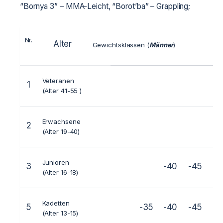
“Bornya 3” – MMA-Leicht, “Borot’ba” – Grappling;
Nr.
Alter
Gewichtsklassen (
Männer
)
Veteranen
1
(Alter 41-55 )
Erwachsene
2
-5
(Alter 19-40)
Junioren
3
-40
-45
-5
(Alter 16-18)
Kadetten
5
-35
-40
-45
-5
(Alter 13-15)