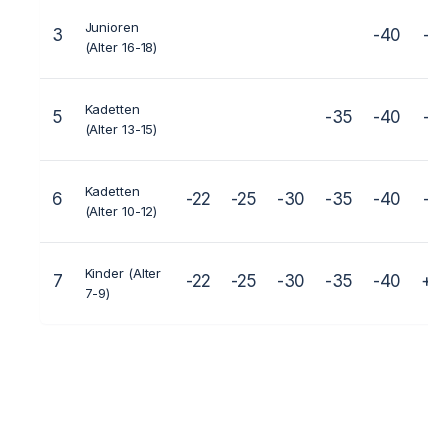
Junioren
3
-40
-4
(Alter 16-18)
Kadetten
5
-35
-40
-4
(Alter 13-15)
Kadetten
6
-22
-25
-30
-35
-40
-4
(Alter 10-12)
Kinder (Alter
7
-22
-25
-30
-35
-40
+4
7-9)
“Gerts 1” – klassischer Vollkontakt;
“Gerts 2” –
MMA Sanda voll;