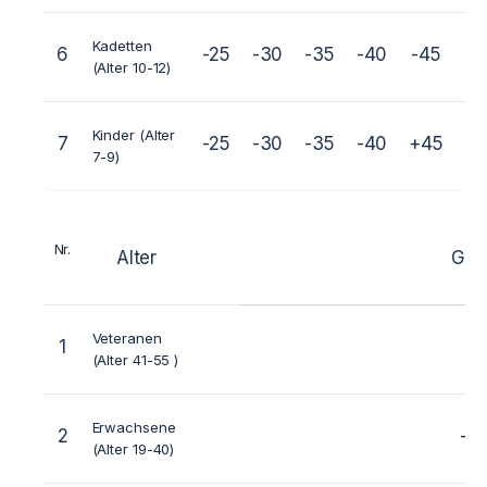
Kadetten
6
-25
-30
-35
-40
-45
-5
(Alter 10-12)
Kinder (Alter
7
-25
-30
-35
-40
+45
7-9)
Nr.
Alter
Gew
Veteranen
1
(Alter 41-55 )
Erwachsene
2
-4
(Alter 19-40)