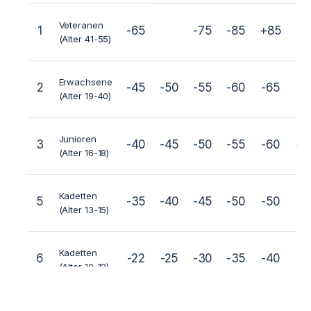
Veteranen
1
-65
-75
-85
+85
(Alter 41-55)
Erwachsene
2
-45
-50
-55
-60
-65
+6
(Alter 19-40)
Junioren
3
-40
-45
-50
-55
-60
+6
(Alter 16-18)
Kadetten
5
-35
-40
-45
-50
-50
-6
(Alter 13-15)
Kadetten
6
-22
-25
-30
-35
-40
-4
(Alter 10-12)
Kinder (Alter