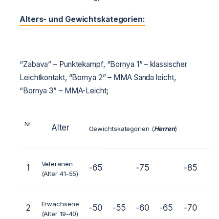
Alters- und Gewichtskategorien:
“Zabava” – Punktekampf, “Bornya 1” – klassischer
Leichtkontakt, “Bornya 2” – MMA Sanda leicht,
“Bornya 3” – MMA-Leicht;
Nr.
Alter
Gewichtskategorien (
Herren
)
Veteranen
1
-65
-75
-85
+8
(Alter 41-55)
Erwachsene
2
-50
-55
-60
-65
-70
-7
(Alter 19-40)