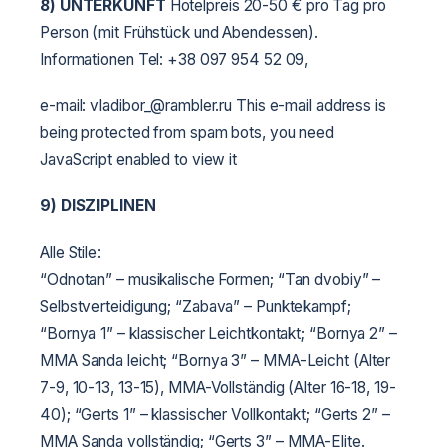
8) UNTERKUNFT
Hotelpreis 20-50 € pro Tag pro
Person (mit Frühstück und Abendessen).
Informationen Tel: +38 097 954 52 09,
e-mail: vladibor_@rambler.ru This e-mail address is
being protected from spam bots, you need
JavaScript enabled to view it
9)
DISZIPLINEN
Alle Stile:
“Odnotan” – musikalische Formen;
“Tan dvobiy” –
Selbstverteidigung;
“Zabava” – Punktekampf;
“Bornya 1” – klassischer Leichtkontakt;
“Bornya 2” –
MMA Sanda leicht;
“Bornya 3” – MMA-Leicht (Alter
7-9, 10-13, 13-15), MMA-Vollständig (Alter 16-18, 19-
40);
“Gerts 1” – klassischer Vollkontakt;
“Gerts 2” –
MMA Sanda vollständig;
“Gerts 3” – MMA-Elite.