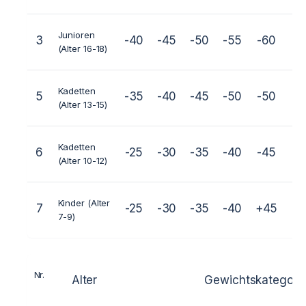
Junioren
3
-40
-45
-50
-55
-60
-6
(Alter 16-18)
Kadetten
5
-35
-40
-45
-50
-50
-6
(Alter 13-15)
Kadetten
6
-25
-30
-35
-40
-45
-5
(Alter 10-12)
Kinder (Alter
7
-25
-30
-35
-40
+45
7-9)
Nr.
Alter
Gewichtskategorie