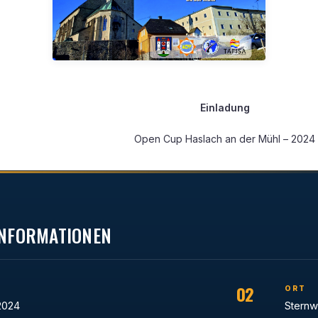
Einladung
Open Cup Haslach an der Mühl – 2024
 INFORMATIONEN
02
ORT
 2024
Sternw