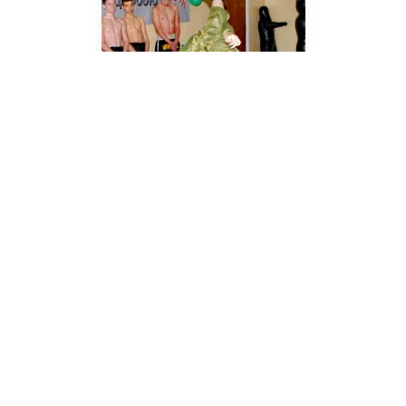
Nach den Demonstrationen hatten alle Interessierten
die Gelegenheit, ihre Eindrücke in der gemütlichen
Aufenthaltsraum der Zentrale auszutauschen, wo den
Gästen heißer Tee und Erfrischungen angeboten
wurden sowie Fotomaterial der ersten in der
Geschichte
Weltmeisterschaft der ukrainischen