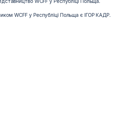
редставництво WCFF у Республіці Польща.
иком WCFF у Республіці Польща є ІГОР КАДР.
ФЕДЕРАЦІЯ
Календар змагань
Адміністрація
ний табір
Правила