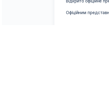
Відкрито офіційне п
Офіційним представн
WCFF
РОЗДІЛИ
Всесвітня Федерація Козацького
Новини
Двобою — міжнародна
Події
федерація, що керує
Спортив