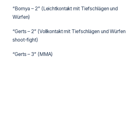
“Bornya – 2” (Leichtkontakt mit Tiefschlägen und
Würfen)
“Gerts – 2” (Vollkontakt mit Tiefschlägen und Würfen
shoot-fight)
“Gerts – 3” (MMA)
“Odnotan” (Musikalische Formen)
“Tan dvobiy” (Demonstrationen von
Selbstverteidigungstechniken)
Startgebühr: 40 Euro
In der Ukraine wird die Formation und Organisation
von Teamreisen durch den offiziellen Vertreter des
Weltverbandes durchgeführt: Ukrainischer