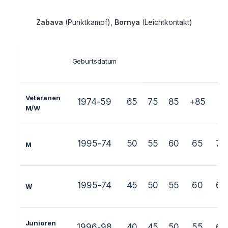
Zabava
(Punktkampf),
Bornya
(Leichtkontakt)
Ge
Geburtsdatum
Veteranen
1974-59
65
75
85
+85
M/W
1995-74
50
55
60
65
70
M
1995-74
45
50
55
60
65
W
Junioren
1996-98
40
45
50
55
60