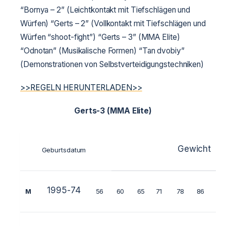
“Bornya – 2” (Leichtkontakt mit Tiefschlägen und
Würfen)
“Gerts – 2” (Vollkontakt mit Tiefschlägen und
Würfen “shoot-fight”)
“Gerts – 3” (MMA Elite)
“Odnotan” (Musikalische Formen)
“Tan dvobiy”
(Demonstrationen von Selbstverteidigungstechniken)
>>REGELN HERUNTERLADEN>>
Gerts
-3 (MMA Elite)
Gewicht
Geburtsdatum
1995-74
M
56
60
65
71
78
86