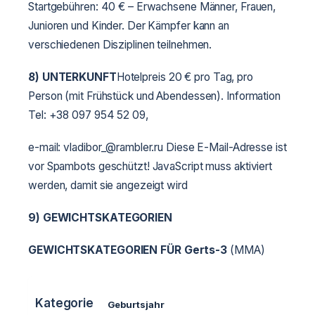
Startgebühren: 40 € – Erwachsene Männer, Frauen,
Junioren und Kinder. Der Kämpfer kann an
verschiedenen Disziplinen teilnehmen.
8) UNTERKUNFT
Hotelpreis 20 € pro Tag, pro
Person (mit Frühstück und Abendessen). Information
Tel: +38 097 954 52 09,
e-mail: vladibor_@rambler.ru Diese E-Mail-Adresse ist
vor Spambots geschützt! JavaScript muss aktiviert
werden, damit sie angezeigt wird
9)
GEWICHTSKATEGORIEN
GEWICHTSKATEGORIEN FÜR
Gerts-3
(MMA)
Kategorie
G
Geburtsjahr