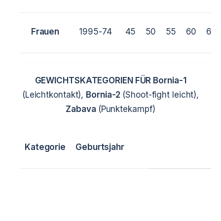
Frauen
1995-74
45
50
55
60
65
GEWICHTSKATEGORIEN FÜR
Bornia-1
(Leichtkontakt),
Bornia-2
(Shoot-fight leicht),
Zabava
(Punktekampf)
Kategorie
Geburtsjahr
Männer
1995-74
50
55
60
65
7