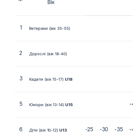
Вік
1
Ветерани (вік 35-55)
2
Дорослі (вік 18-40)
3
Кадети (вік 15-17)
U18
5
-40
Юніори (вік 13-14)
U15
6
-25
-30
-35
-40
Діти (вік 10-12)
U13