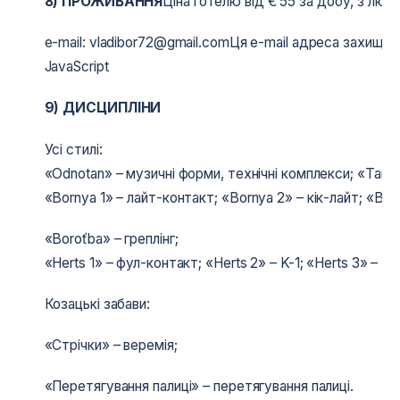
8) ПРОЖИВАННЯ
Ціна готелю від € 55 за добу, з люди
e-mail: vladibor72@gmail.comЦя e-mail адреса захищена
JavaScript
9)
ДИСЦИПЛІНИ
Усі стилі:
«Odnotan» – музичні форми, технічні комплекси;
«Tan d
«Bornya 1» – лайт-контакт;
«Bornya 2» – кік-лайт;
«Born
«Boroťba» – греплінг;
«Herts 1» – фул-контакт;
«Herts 2» – K-1;
«Herts 3» – MM
Козацькі забави:
«Стрічки» – веремія;
«Перетягування палиці» – перетягування палиці.