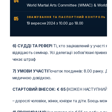
04
World Martial Arts Committee (WMAC) & World C
05
ЗВАЖУВАННЯ ТА ПАСПОРТНИЙ КОНТРОЛЬ
19 вересня 2024 з 10.00 до 18.00
6)
СУДДІ ТА РЕФЕРІ
Ті, хто зацікавлений у участі я
відвідають семінар. Усі делегації зобов’язані привез
чекає штраф
7) УМОВИ УЧАСТІ
Початок поєдинків: 8.00 ранку. Доп
медичною довідкою.
СТАРТОВИЙ ВНЕСОК:
€
65 (
КОЖЕН НАСТУПНИЙ СТ
– дорослі чоловіки, жінки, юніори та діти. Боєць може 