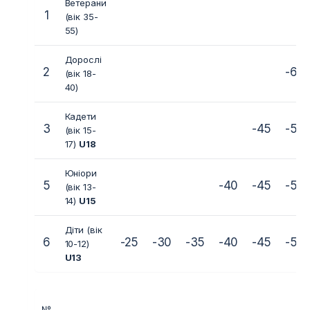
Ветерани
1
(вік 35-
55)
Дорослі
2
-60
(вік 18-
40)
Кадети
3
-45
-50
(вік 15-
17)
U18
Юніори
5
-40
-45
-50
(вік 13-
14)
U15
Діти (вік
6
-25
-30
-35
-40
-45
-50
10-12)
U13
№