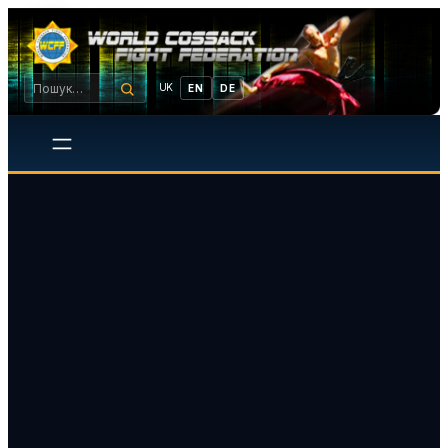
UK
EN
DE