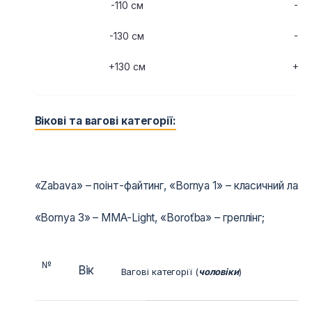
-110 см
-12
-130 см
-14
+130 см
+14
Вікові та вагові категорії:
«Zabava» – поінт-файтинг, «Bornya 1» – класичний лайт-
«Bornya 3» – MMA-Light, «Boroťba» – греплінг;
№
Вік
Вагові категорії (
чоловіки
)