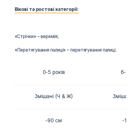
Вікові та ростові категорії:
«Стрічки» – веремія;
«Перетягування палиці» – перетягування палиці.
0-5 років
6-8 
Змішані (Ч & Ж)
Змішані
-90 см
-10