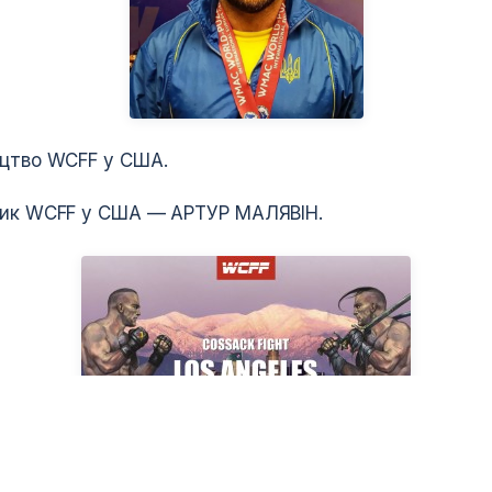
ицтво WCFF у США.
ник WCFF у США — АРТУР МАЛЯВІН.