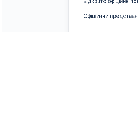
Відкрито офіційне п
Офіційний представ
WCFF
РОЗДІЛИ
Всесвітня Федерація Козацького
Новини
Двобою — міжнародна
Події
федерація, що керує
Спортив