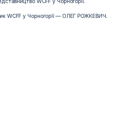
редставництво WCFF у Чорногорії.
ник WCFF у Чорногорії — ОЛЕГ РОЖКЕВИЧ.
ФЕДЕРАЦІЯ
Календар змагань
Адміністрація
ний табір
Правила