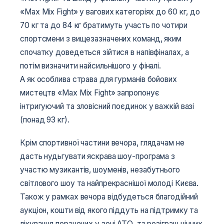
«Max Mix Fight» у вагових категоріях до 60 кг, до
70 кг та до 84 кг братимуть участь по чотири
спортсмени з вищезазначених команд, яким
спочатку доведеться зійтися в напівфіналах, а
потім визначити найсильнішого у фіналі.
А як особлива страва для гурманів бойових
мистецтв «Max Mix Fight» запропонує
інтригуючий та зловісний поєдинок у важкій вазі
(понад 93 кг).
Крім спортивної частини вечора, глядачам не
дасть нудьгувати яскрава шоу-програма з
участю музикантів, шоуменів, незабутнього
світлового шоу та найпрекраснішої молоді Києва.
Також у рамках вечора відбудеться благодійний
аукціон, кошти від якого піддуть на підтримку та
лікування поранених у зоні АТО, та розіграш цінних