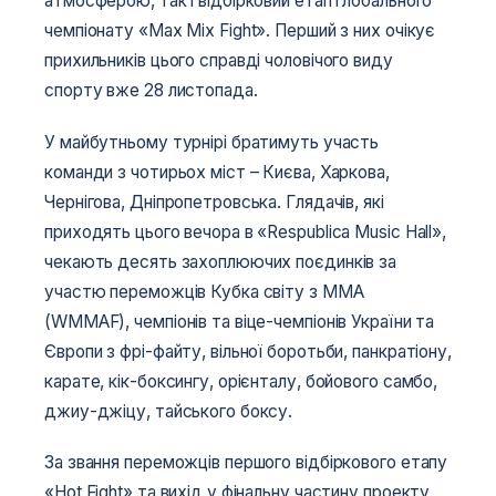
атмосферою, так і відбірковий етап глобального
чемпіонату «Max Mix Fight». Перший з них очікує
прихильників цього справді чоловічого виду
спорту вже 28 листопада.
У майбутньому турнірі братимуть участь
команди з чотирьох міст – Києва, Харкова,
Чернігова, Дніпропетровська. Глядачів, які
приходять цього вечора в «Respubliсa Music Hall»,
чекають десять захоплюючих поєдинків за
участю переможців Кубка світу з ММА
(WMMAF), чемпіонів та віце-чемпіонів України та
Європи з фрі-файту, вільної боротьби, панкратіону,
карате, кік-боксингу, орієнталу, бойового самбо,
джиу-джіцу, тайського боксу.
За звання переможців першого відбіркового етапу
«Hot Fight» та вихід у фінальну частину проекту