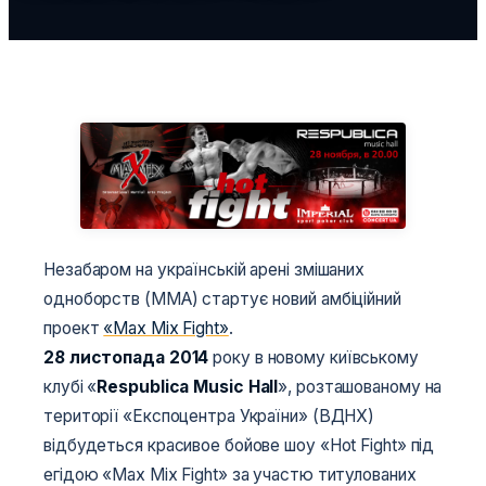
Незабаром на українській арені змішаних
одноборств (ММА) стартує новий амбіційний
проект
«Max Mix Fight»
.
28 листопада 2014
року в новому київському
клубі «
Respubliсa Music Hall
», розташованому на
території «Експоцентра України» (ВДНХ)
відбудеться красивое бойове шоу «Hot Fight» під
егідою «Max Mix Fight» за участю титулованих