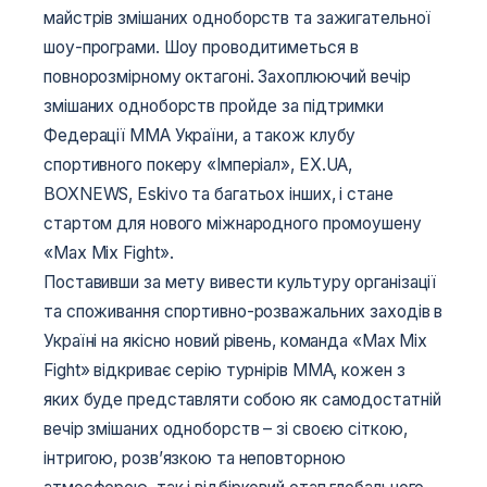
майстрів змішаних одноборств та зажигательної
шоу-програми. Шоу проводитиметься в
повнорозмірному октагоні. Захоплюючий вечір
змішаних одноборств пройде за підтримки
Федерації ММА України, а також клубу
спортивного покеру «Імперіал», EX.UA,
BOXNEWS, Eskivo та багатьох інших, і стане
стартом для нового міжнародного промоушену
«Max Mix Fight».
Поставивши за мету вивести культуру організації
та споживання спортивно-розважальних заходів в
Україні на якісно новий рівень, команда «Max Mix
Fight» відкриває серію турнірів ММА, кожен з
яких буде представляти собою як самодостатній
вечір змішаних одноборств – зі своєю сіткою,
інтригою, розв’язкою та неповторною