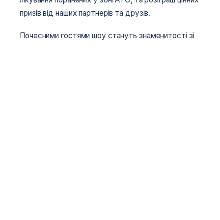
призів від наших партнерів та друзів.
Почесними гостями шоу стануть знаменитості зі
світу спорту та шоу-бізнесу.
Трансляцію турніру здійснюватимуть
телеканал «Тріолан» та телеканал «Боєць».
Чекаємо Вас 28 листопада в столичному клубі
«Respubliсa Music Hall» за адресою: м. Київ,
просп. акад. Глушкова, 1, Експоцентр України
(ВДНХ), павільйон №7.
Початок шоу – о 20:00.
Гарантуємо море адреналіну, незабутні
емоції та гарний настрій!
Замовлення квитків тут!