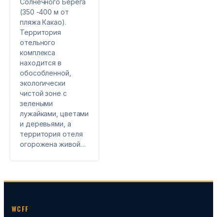
Солнечного Берега
(350 -400 м от
пляжа Какао).
Территория
отельного
комплекса
находится в
обособленной,
экологически
чистой зоне с
зелеными
лужайками, цветами
и деревьями, а
территория отеля
огорожена живой…
WCFF