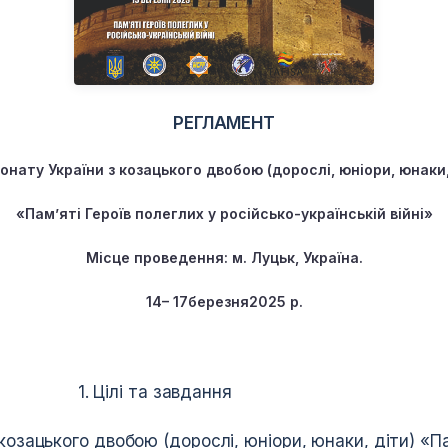
РЕГЛАМЕНТ
онату України з козацького двобою (дорослі, юніори, юнаки,
«Пам’яті Героїв полеглих у російсько-українській війні»
Місце проведення: м. Луцьк, Україна.
1
4
–
1
7
березня
202
5 р
.
та завдання
козацького двобою (дорослі, юніори, юнаки, діти) «Па