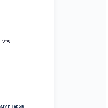
 діти)
м’яті Героїв