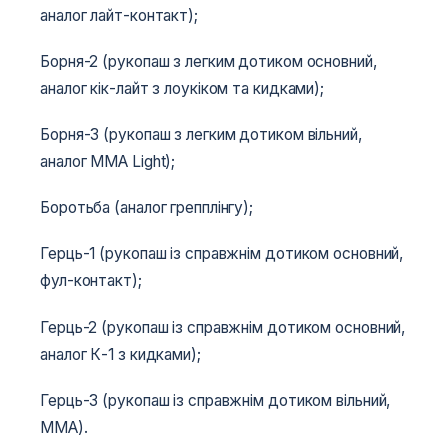
аналог лайт-контакт);
Борня-2 (рукопаш з легким дотиком основний,
аналог кік-лайт з лоукіком та кидками);
Борня-3 (рукопаш з легким дотиком вільний,
аналог MMA Light);
Боротьба (аналог грепплінгу);
Герць-1 (рукопаш із справжнім дотиком основний,
фул-контакт);
Герць-2 (рукопаш із справжнім дотиком основний,
аналог К-1 з кидками);
Герць-3 (рукопаш із справжнім дотиком вільний,
MMA).