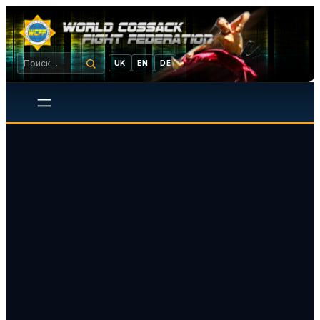
UK
EN
DE