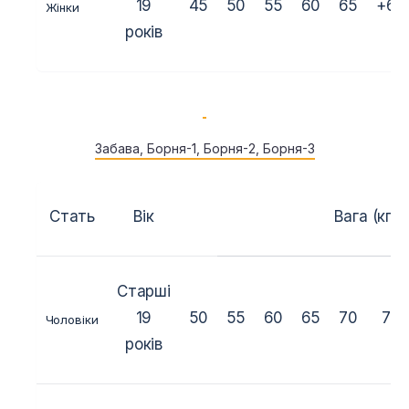
19
45
50
55
60
65
+65
Жінки
років
Забава, Борня-1, Борня-2, Борня-3
Стать
Вік
Вага (кг.)
Старші
19
50
55
60
65
70
75
Чоловіки
років