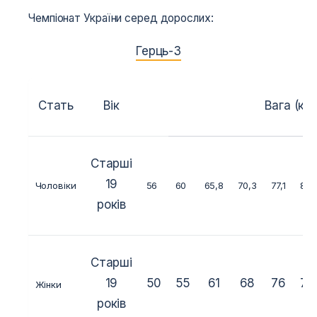
Чемпіонат України серед дорослих:
Герць-3
Стать
Вік
Вага (кг.)
Старші
19
Чоловіки
56
60
65,8
70,3
77,1
84
років
Старші
19
50
55
61
68
76
76
Жінки
років