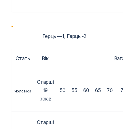
Герць —
1
,
Герць -2
Стать
Вік
Вага (к
Старші
19
50
55
60
65
70
75
Чоловіки
років
Старші