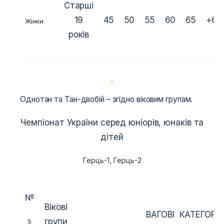
Старші
19
45
50
55
60
65
+65
Жінки
років
Однотан та Тан-двобій – згідно віковим групам.
Чемпіонат України серед юніорів, юнаків та
дітей
Герць-1, Герць-2
№
Вікові
ВАГОВІ КАТЕГОРІЇ 
з.
групи