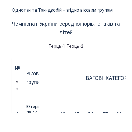
Однотан та Тан-двобій – згідно віковим групам.
Чемпіонат України серед юніорів, юнаків та
дітей
Герць-1, Герць-2
№
Вікові
ВАГОВІ КАТЕГОРІЇ 
з.
групи
п.
Юніори
(16-17-
1
-40
-45
-50
-55
-60
-
18
років)