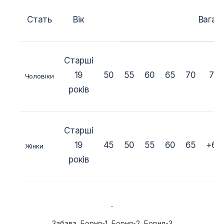
Стать
Вік
Вага (к
Старші
19
50
55
60
65
70
75
Чоловіки
років
Старші
19
45
50
55
60
65
+65
Жінки
років
Забава, Борня-1, Борня-2, Борня-3