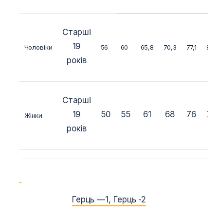
Старші
19
Чоловіки
56
60
65,8
70,3
77,1
84
років
Старші
19
50
55
61
68
76
76
Жінки
років
Герць —
1
,
Герць -2