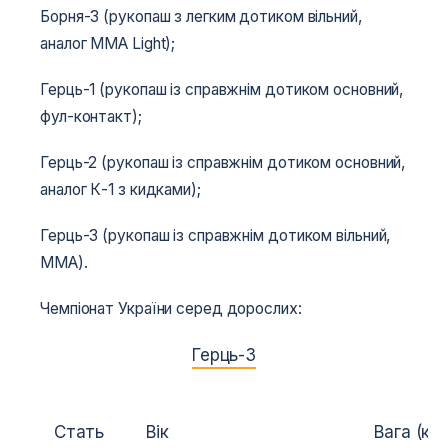
Борня-3 (рукопаш з легким дотиком вільний,
аналог MMA Light);
Герць-1 (рукопаш із справжнім дотиком основний,
фул-контакт);
Герць-2 (рукопаш із справжнім дотиком основний,
аналог К-1 з кидками);
Герць-3 (рукопаш із справжнім дотиком вільний,
MMA).
Чемпіонат України серед дорослих:
Герць-3
Стать
Вік
Вага (кг.)