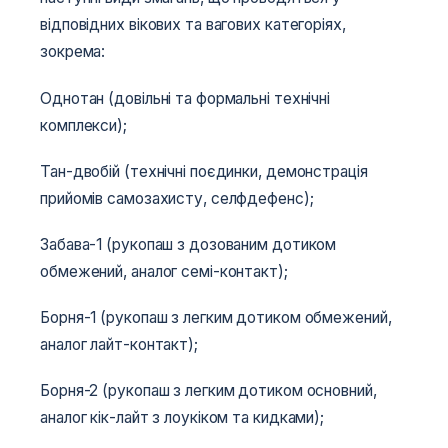
відповідних вікових та вагових категоріях,
зокрема:
Однотан (довільні та формальні технічні
комплекси);
Тан-двобій (технічні поєдинки, демонстрація
прийомів самозахисту, селфдефенс);
Забава-1 (рукопаш з дозованим дотиком
обмежений, аналог семі-контакт);
Борня-1 (рукопаш з легким дотиком обмежений,
аналог лайт-контакт);
Борня-2 (рукопаш з легким дотиком основний,
аналог кік-лайт з лоукіком та кидками);