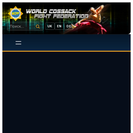
UK
EN
DE