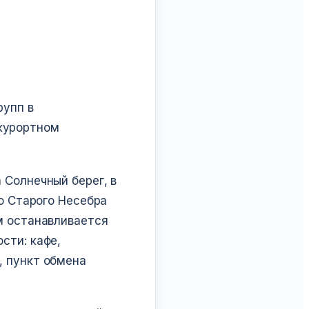
рупп в
курортном
 Солнечный берег, в
до Старого Несебра
ем останавливается
сти: кафе,
, пункт обмена