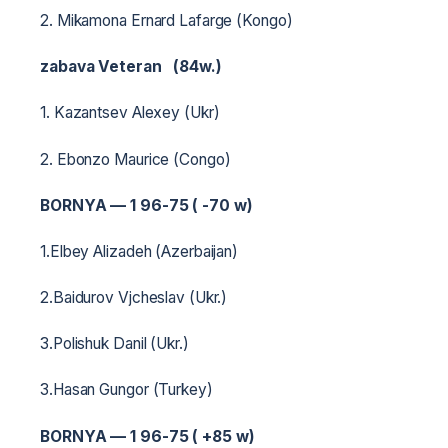
2. Mikamona Ernard Lafarge (Kongo)
zabava Veteran (84w.)
1. Kazantsev Alexey (Ukr)
2. Ebonzo Maurice (Congo)
BORNYA — 1 96-75 ( -70 w)
1.Elbey Alizadeh (Azerbaijan)
2.Baidurov Vjcheslav (Ukr.)
3.Polishuk Danil (Ukr.)
3.Hasan Gungor (Turkey)
BORNYA — 1 96-75 ( +85 w)