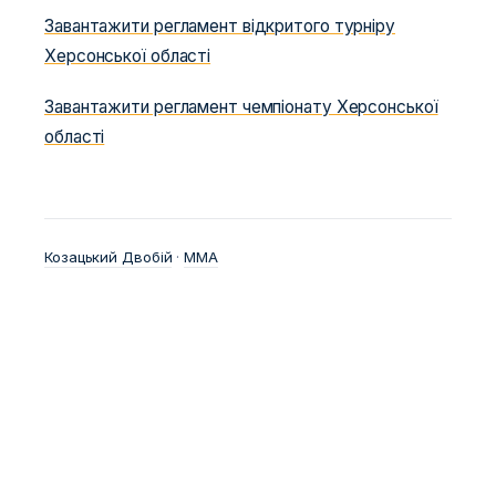
Завантажити регламент відкритого турніру
Херсонської області
Завантажити регламент чемпіонату Херсонської
області
Козацький Двобій
 · 
ММА
WCFF
Всемирная Федерация Казацкого Двобоя —
международная федерация, управляющая
традиционным казацким боевым искусством.