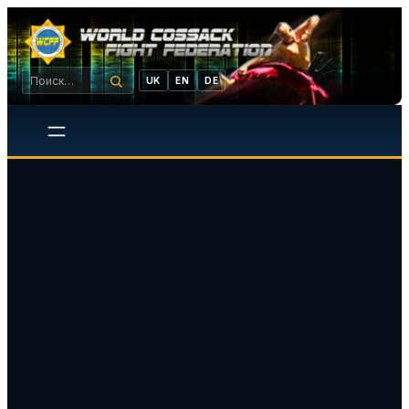
UK
EN
DE