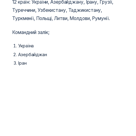
12 країн: України, Азербайджану, Ірану, Грузії,
Туреччини, Узбекистану, Таджикистану,
Туркменії, Польщі, Литви, Молдови, Румунії.
Командний залік;
Україна
Азербайджан
Іран
WCFF
 · 
World MMA Network
 · 
Козацький Двобій
 · 
ММА
WCFF