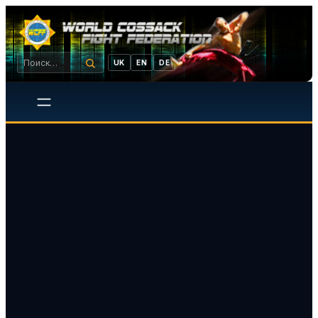
UK
EN
DE