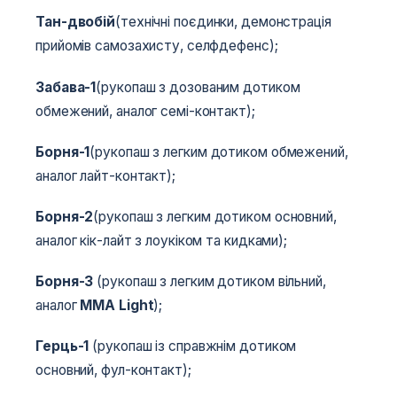
Тан-двобій
(технічні поєдинки, демонстрація
прийомів самозахисту, селфдефенс);
Забава-1
(рукопаш з дозованим дотиком
обмежений, аналог семі-контакт);
Борня-1
(рукопаш з легким дотиком обмежений,
аналог лайт-контакт);
Борня-2
(рукопаш з легким дотиком основний,
аналог кік-лайт з лоукіком та кидками);
Борня-3
(рукопаш з легким дотиком вільний,
аналог
MMA Light
);
Герць-1
(рукопаш із справжнім дотиком
основний, фул-контакт);