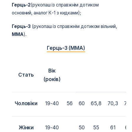
Герць-2
(рукопаш із справжнім дотиком
основний, аналог К-1 з кидками);
Герць-3
(рукопаш із справжнім дотиком вільний,
MMA
).
Герць-3 (ММА)
Вік
Стать
В
(років)
Чоловіки
19-40
56
60
65,8
70,3
77,
Жінки
19-40
50
55
61
68