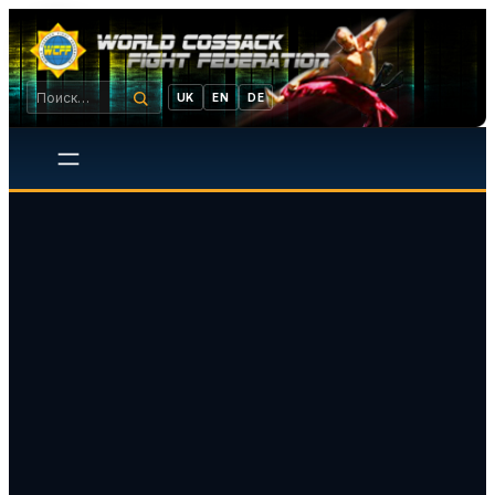
UK
EN
DE