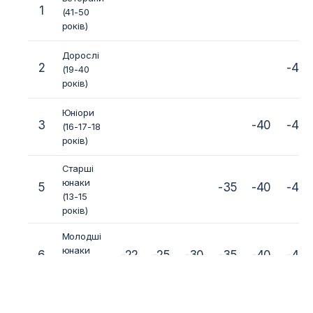
1
(41-50
років)
Дорослі
2
-45
(19-40
років)
Юніори
3
-40
-45
(16-17-18
років)
Старші
юнаки
5
-35
-40
-45
(13-15
років)
Молодші
юнаки
6
-22
-25
-30
-35
-40
-45
(10-12
років)
Діти (7-8-