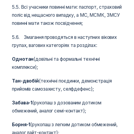
5.5. Всі учасники повинні мати: паспорт, страховий
поліс від нещасного випадку, а МС, МСМК, ЗМСУ
повинні мати також посвідчення;
5.6. Змагання проводяться в наступних вікових
групах, вагових категоріях та розділах:
Однотан
(довільні та формальні технічні
комплекси);
Тан-двобій
(технічні поєдинки, демонстрація
прийомів самозахисту, селфдефенс);
Забава-1
(рукопаш з дозованим дотиком
обмежений, аналог семі-контакт);
Борня-1
(рукопаш з легким дотиком обмежений,
аналог лайт-контакт);