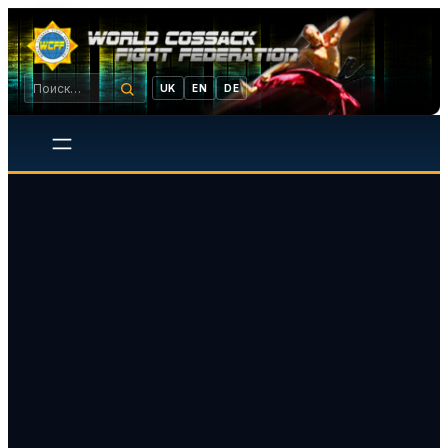
UK
EN
DE