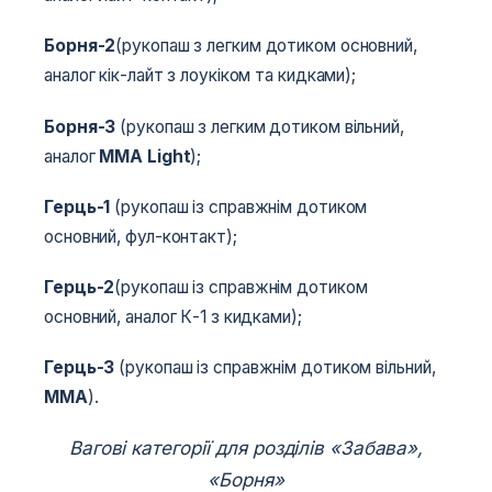
Борня-2
(рукопаш з легким дотиком основний,
аналог кік-лайт з лоукіком та кидками);
Борня-3
(рукопаш з легким дотиком вільний,
аналог
MMA Light
);
Герць-1
(рукопаш із справжнім дотиком
основний, фул-контакт);
Герць-2
(рукопаш із справжнім дотиком
основний, аналог К-1 з кидками);
Герць-3
(рукопаш із справжнім дотиком вільний,
MMA
).
Вагові категорії для розділів «Забава»,
«Борня»