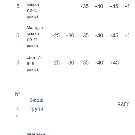
юнаки
5
-35
-40
-45
-50
(13-15
років)
Молодші
юнаки
6
-25
-30
-35
-40
-45
-50
(10-12
років)
Діти (7-
7
-25
-30
-35
-40
+45
8- 9
років)
№
Вікові
ВАГОВ
з.
групи
п.
Ветерани