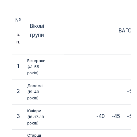
№
Вікові
ВАГОВІ
з.
групи
п.
Ветерани
1
(41-55
років)
Дорослі
2
-50
(19-40
років)
Юніори
3
-40
-45
-50
(16-17-18
років)
Старші