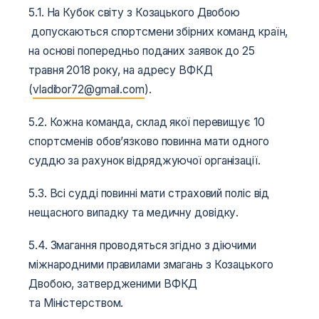
5.1. На Кубок світу з Козацького Двобою
допускаються спортсмени збірних команд країн,
на основі попередньо поданих заявок до 25
травня 2018 року, на адресу ВФКД
(
vladibor
72
@
gmail
.
com
).
5.2. Кожна команда, склад якої перевищує 10
спортсменів обов’язково повинна мати одного
суддю за рахунок відряджуючої організації.
5.3. Всі судді повинні мати страховий поліс від
нещасного випадку та медичну довідку.
5.4. Змагання проводяться згідно з діючими
міжнародними правилами змагань з Козацького
Двобою, затвердженими ВФКД
та Міністерством.