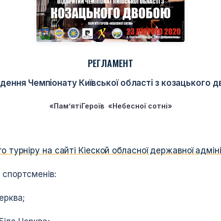
РЕГЛАМЕНТ
дення Чемпіонату Київської області з козацького 
«Пам
’
яті
Героїв «Небесної сотні»
о турніру на сайті Кіеской обласної державної адмі
 спортсменів:
ерква;