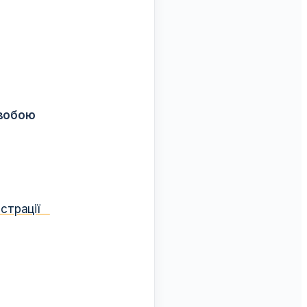
двобою
ністрації