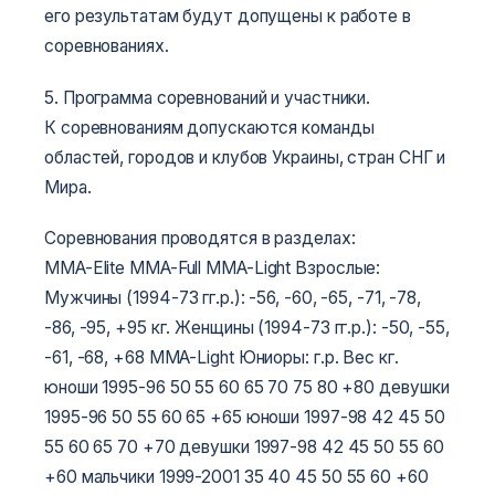
его результатам будут допущены к работе в
соревнованиях.
5. Программа соревнований и участники.
К соревнованиям допускаются команды
областей, городов и клубов Украины, стран СНГ и
Мира.
Соревнования проводятся в разделах:
MMA-Elite
MMA-Full
MMA-Light
Взрослые:
Мужчины (1994-73 гг.р.): -56, -60, -65, -71, -78,
-86, -95, +95 кг.
Женщины (1994-73 гг.р.): -50, -55,
-61, -68, +68
MMA-Light
Юниоры:
г.р. Вес кг.
юноши 1995-96 50 55 60 65 70 75 80 +80
девушки
1995-96 50 55 60 65 +65
юноши 1997-98 42 45 50
55 60 65 70 +70
девушки 1997-98 42 45 50 55 60
+60
мальчики 1999-2001 35 40 45 50 55 60 +60