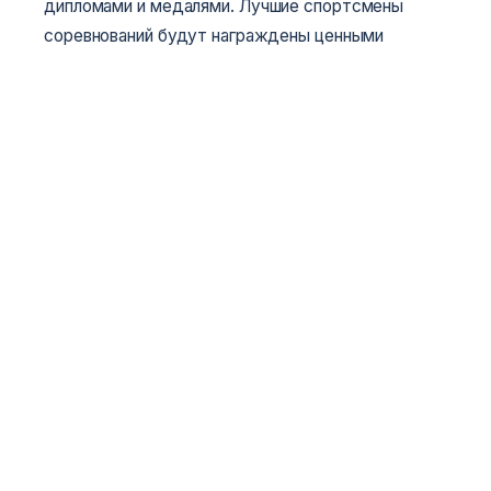
дипломами и медалями.
Лучшие спортсмены
соревнований будут награждены ценными
призами.
Команда победитель награждается
кубком.
8. Заявки.
Участники соревнований должны иметь при себе
документ удостоверяющий личность, паспорт