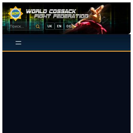
UK
EN
DE