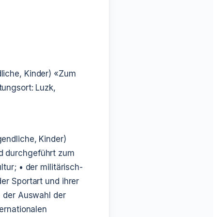
iche, Kinder)
«Zum
ungsort: Luzk,
endliche, Kinder)
rd durchgeführt zum
ltur;
• der militärisch-
er Sportart und ihrer
 der Auswahl der
ternationalen