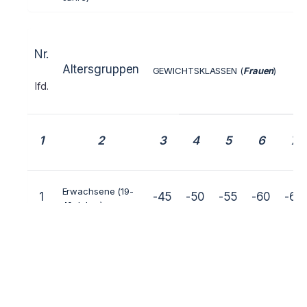
Nr.
Altersgruppen
GEWICHTSKLASSEN (
Frauen
)
lfd.
1
2
3
4
5
6
7
Erwachsene (19-
1
-45
-50
-55
-60
-65
40 Jahre)
Junioren (16-17-
2
-40
-45
-50
-55
-60
18 Jahre)
Ältere