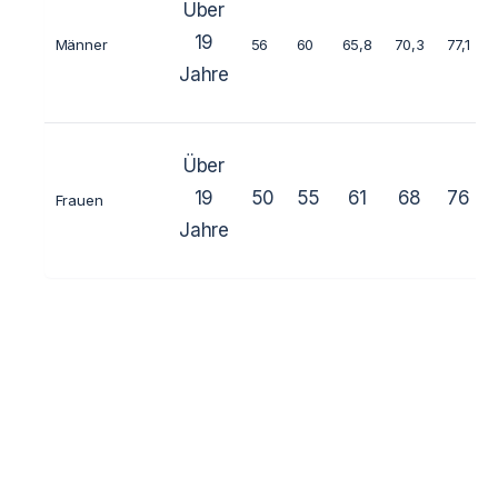
Über
19
Männer
56
60
65,8
70,3
77,1
Jahre
Über
19
50
55
61
68
76
Frauen
Jahre
Herts 1, Herts 2
Zabava, Bornya 1, Bornya 2, Bornya 3
Odnotan und Tan dvoboi – nach Altersgruppen.
Ukrainische Meisterschaft bei Junioren, Jugendlichen
und Kindern