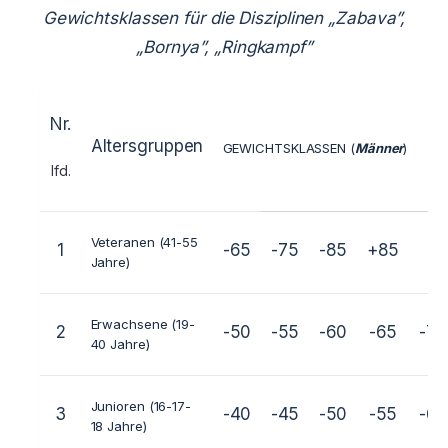
Gewichtsklassen für die Disziplinen „Zabava”,
„Bornya”, „Ringkampf”
Nr.
Altersgruppen
GEWICHTSKLASSEN (
Männer
)
lfd.
Veteranen (41-55
1
-65
-75
-85
+85
Jahre)
Erwachsene (19-
2
-50
-55
-60
-65
-70
40 Jahre)
Junioren (16-17-
3
-40
-45
-50
-55
-60
18 Jahre)