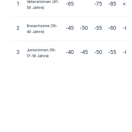
Veteraninnen (41-
1
-65
-75
-85
+85
50 Jahre)
Erwachsene (19-
2
-45
-50
-55
-60
-65
40 Jahre)
Juniorinnen (16-
3
-40
-45
-50
-55
-60
17-18 Jahre)
Ältere
5
-35
-40
-45
-50
-50
Jugendliche (13-
15 Jahre)
Jüngere
6
-22
-25
-30
-35
-40
Jugendliche (10-
12 Jahre)
Kinder (7-8-9
7
-22
-25
-30
-35
-40
Jahre)