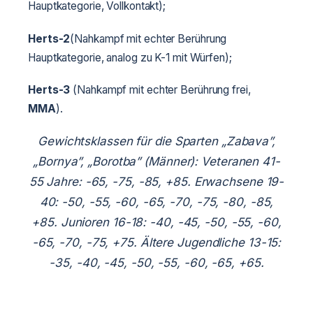
Hauptkategorie, Vollkontakt);
Herts-2
(Nahkampf mit echter Berührung
Hauptkategorie, analog zu K-1 mit Würfen);
Herts-3
(Nahkampf mit echter Berührung frei,
MMA
).
Gewichtsklassen für die Sparten „Zabava”,
„Bornya”, „Borotba” (Männer): Veteranen 41-
55 Jahre: -65, -75, -85, +85. Erwachsene 19-
40: -50, -55, -60, -65, -70, -75, -80, -85,
+85. Junioren 16-18: -40, -45, -50, -55, -60,
-65, -70, -75, +75. Ältere Jugendliche 13-15:
-35, -40, -45, -50, -55, -60, -65, +65.
Jüngere Jugendliche 10-12: -25, -30, -35,
-40, -45, -50, +50. Kinder 7-9: -25, -30, -35,