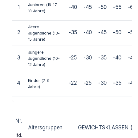
Junioren (16-17-
1
-40
-45
-50
-55
-60
18 Jahre)
Ältere
2
-35
-40
-45
-50
-50
Jugendliche (13-
15 Jahre)
Jüngere
3
-25
-30
-35
-40
-45
Jugendliche (10-
12 Jahre)
Kinder (7-9
4
-22
-25
-30
-35
-40
Jahre)
Nr.
Altersgruppen
GEWICHTSKLASSEN (
Fr
lfd.