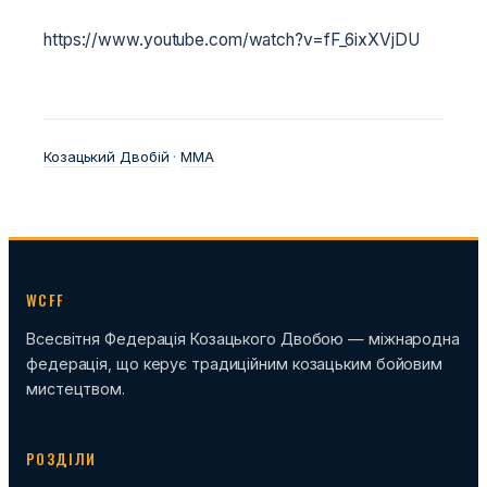
https://www.youtube.com/watch?v=fF_6ixXVjDU
Козацький Двобій
 · 
ММА
WCFF
Всесвітня Федерація Козацького Двобою — міжнародна
федерація, що керує традиційним козацьким бойовим
мистецтвом.
РОЗДІЛИ