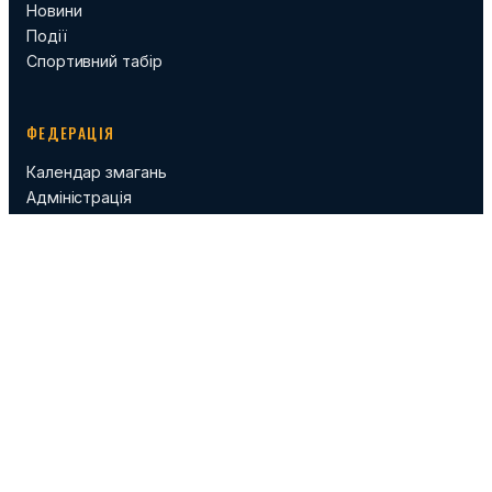
Новини
Події
Спортивний табір
ФЕДЕРАЦІЯ
Календар змагань
Адміністрація
Правила
Відео
КОНТАКТ
Контакти
contact@wcff.info
© 2026 World Cossack Fight Federation. Усі права захищено.