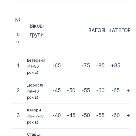
№
Вікові
ВАГОВІ КАТЕГОРІ
з.
групи
п.
Ветерани
1
-65
-75
-85
+85
(41-50
років)
Дорослі
2
-45
-50
-55
-60
-65
+6
(19-40
років)
Юніори
3
-40
-45
-50
-55
-60
+6
(16-17-18
років)
Старші