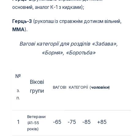
основний, аналог К-1 з кидками);
Герць-3
(рукопаш із справжнім дотиком вільний,
MMA
).
Вагові категорії для розділів «Забава»,
«Борня», «Боротьба»
№
Вікові
ВАГОВІ КАТЕГОРІЇ (
чоловіки
)
з.
групи
п.
Ветерани
1
-65
-75
-85
+85
(41-55
років)