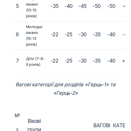
юнаки
5
-35
-40
-45
-50
-50
-60
(13-15
років)
Молодші
юнаки
6
-22
-25
-30
-35
-40
-45
(10-12
років)
Діти (7-8-
7
-22
-25
-30
-35
-40
+4
9 років)
Вагові категорії для розділів «Герць-1» та
«Герць-2»
№
Вікові
ВАГОВІ КАТЕГОР
з.
групи