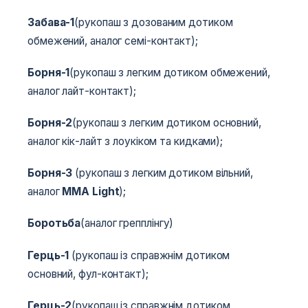
Забава-1
(рукопаш з дозованим дотиком
обмежений, аналог семі-контакт);
Борня-1
(рукопаш з легким дотиком обмежений,
аналог лайт-контакт);
Борня-2
(рукопаш з легким дотиком основний,
аналог кік-лайт з лоукіком та кидками);
Борня-3
(рукопаш з легким дотиком вільний,
аналог
MMA Light
);
Боротьба
(аналог грепплінгу)
Герць-1
(рукопаш із справжнім дотиком
основний, фул-контакт);
Герць-2
(рукопаш із справжнім дотиком