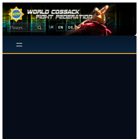
UK
EN
DE