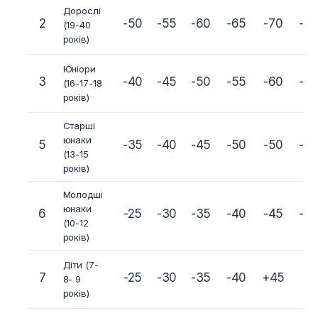
Дорослі
2
-50
-55
-60
-65
-70
-7
(19-40
років)
Юніори
3
-40
-45
-50
-55
-60
-6
(16-17-18
років)
Старші
юнаки
5
-35
-40
-45
-50
-50
-6
(13-15
років)
Молодші
юнаки
6
-25
-30
-35
-40
-45
-5
(10-12
років)
Діти (7-
7
-25
-30
-35
-40
+45
8- 9
років)