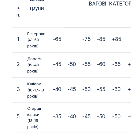
ВАГОВІ КАТЕГОРІ
з.
групи
п.
Ветерани
1
-65
-75
-85
+85
(41-50
років)
Дорослі
2
-45
-50
-55
-60
-65
+6
(19-40
років)
Юніори
3
-40
-45
-50
-55
-60
+6
(16-17-18
років)
Старші
юнаки
5
-35
-40
-45
-50
-50
-60
(13-15
років)