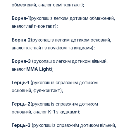
обмежений, аналог семі-контакт);
Борня-1
(рукопаш з легким дотиком обмежений,
аналог лайт-контакт);
Борня-2
(рукопаш з легким дотиком основний,
аналог кік-лайт з лоукіком та кидками);
Борня-3
(рукопаш з легким дотиком вільний,
аналог
MMA Light
);
Герць-1
(рукопаш із справжнім дотиком
основний, фул-контакт);
Герць-2
(рукопаш із справжнім дотиком
основний, аналог К-1 з кидками);
Герць-3
(рукопаш із справжнім дотиком вільний,