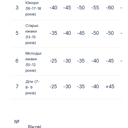
Юніори
3
-40
-45
-50
-55
-60
-6
(16-17-18
років)
Старші
юнаки
5
-35
-40
-45
-50
-50
-6
(13-15
років)
Молодші
юнаки
6
-25
-30
-35
-40
-45
-5
(10-12
років)
Діти (7-
7
-25
-30
-35
-40
+45
8- 9
років)
№
Вікові