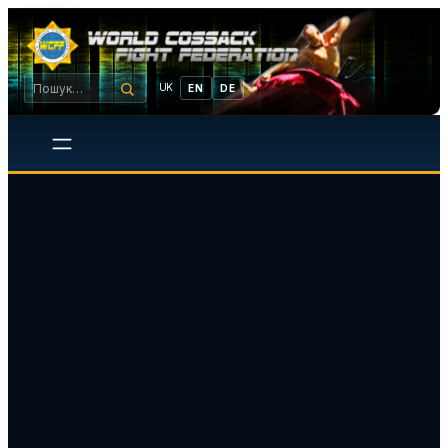
UK
EN
DE