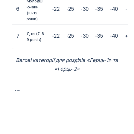
Молодші
юнаки
6
-22
-25
-30
-35
-40
-45
(10-12
років)
Діти (7-8-
7
-22
-25
-30
-35
-40
+4
9 років)
Вагові категорії для розділів «Герць-1» та
«Герць-2»
№
Вікові
ВАГОВІ КАТЕГОР
з.
групи
п.
Дорослі