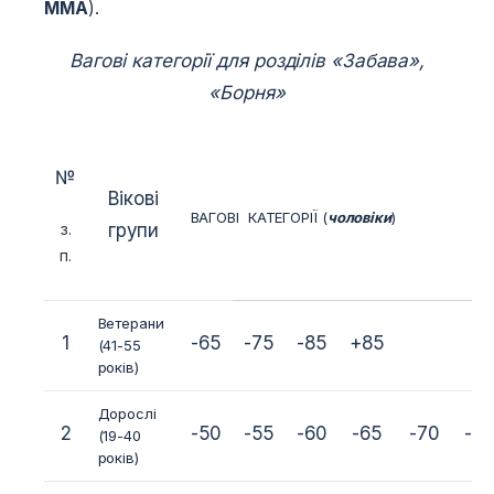
MMA
).
Вагові категорії для розділів «Забава»,
«Борня»
№
Вікові
ВАГОВІ КАТЕГОРІЇ (
чоловіки
)
з.
групи
п.
Ветерани
1
-65
-75
-85
+85
(41-55
років)
Дорослі
2
-50
-55
-60
-65
-70
-7
(19-40
років)