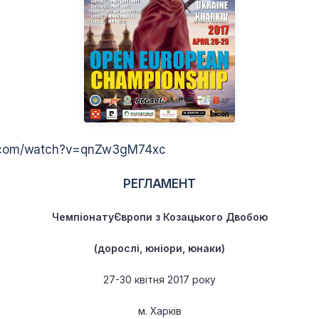
e.com/watch?v=qnZw3gM74xc
РЕГЛАМЕНТ
Чемпіонату
Європи
з Козацького Двобою
(дорослі, юніори, юнаки)
27-30 квітня 2017 року
м. Харків