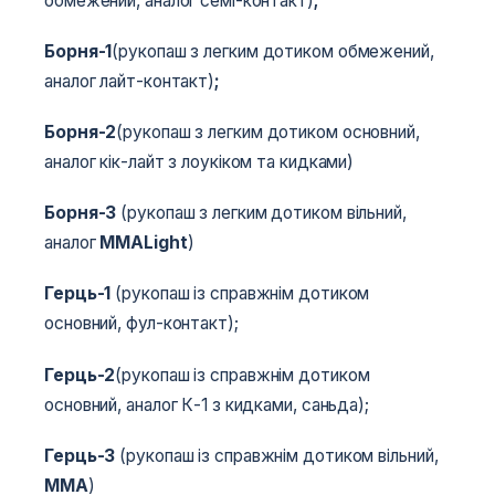
обмежений, аналог семі-контакт)
;
Борня-1
(рукопаш з легким дотиком обмежений,
аналог лайт-контакт)
;
Борня-2
(рукопаш з легким дотиком основний,
аналог кік-лайт з лоукіком та кидками)
Борня-3
(рукопаш з легким дотиком вільний,
аналог
MMA
Light
)
Герць-1
(рукопаш із справжнім дотиком
основний, фул-контакт);
Герць-2
(рукопаш із справжнім дотиком
основний, аналог К-1 з кидками, саньда);
Герць-3
(рукопаш із справжнім дотиком вільний,
MMA
)