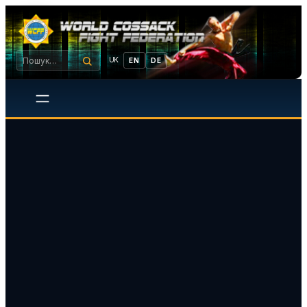
UK
EN
DE