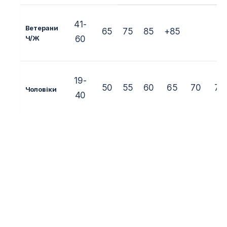
41-
Ветерани
65
75
85
+85
Ч/Ж
60
19-
50
55
60
65
70
75
Чоловіки
40
19-
45
50
55
60
65
+6
Жінки
40
16-18
40
45
50
55
60
65
Юніори