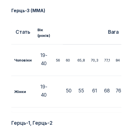
Герць-3 (ММА)
Вік
Стать
Вага
(років)
19-
Чоловіки
56
60
65,8
70,3
77,1
84
40
19-
50
55
61
68
76
Жінки
40
Герць-1, Герць-2