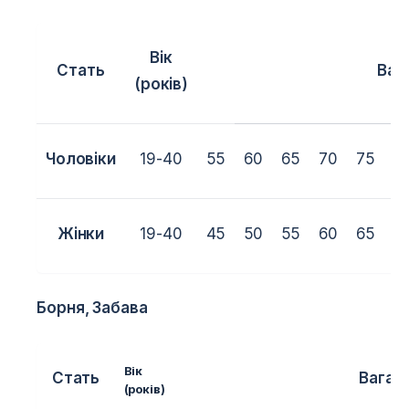
Вік
Стать
Ваг
(років)
Чоловіки
19-40
55
60
65
70
75
8
Жінки
19-40
45
50
55
60
65
+
Борня
, Забава
Вік
Стать
Вага
(років)