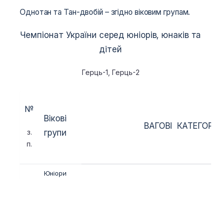
Однотан та Тан-двобій – згідно віковим групам.
Чемпіонат України серед юніорів, юнаків та
дітей
Герць-1, Герць-2
№
Вікові
ВАГОВІ КАТЕГОРІЇ 
з.
групи
п.
Юніори
(16-17-
1
-40
-45
-50
-55
-60
-
18
років)