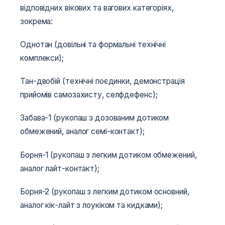
відповідних вікових та вагових категоріях,
зокрема:
Однотан (довільні та формальні технічні
комплекси);
Тан-двобій (технічні поєдинки, демонстрація
прийомів самозахисту, селфдефенс);
Забава-1 (рукопаш з дозованим дотиком
обмежений, аналог семі-контакт);
Борня-1 (рукопаш з легким дотиком обмежений,
аналог лайт-контакт);
Борня-2 (рукопаш з легким дотиком основний,
аналог кік-лайт з лоукіком та кидками);