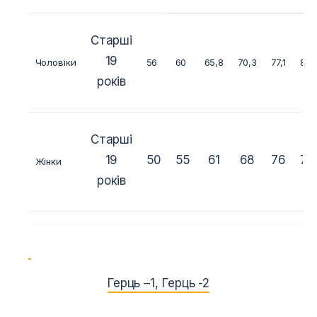
Старші
19
Чоловіки
56
60
65,8
70,3
77,1
84
років
Старші
19
50
55
61
68
76
76
Жінки
років
Герць –
1
,
Герць -2