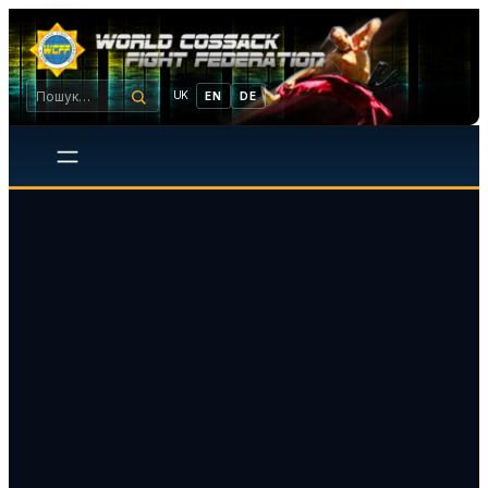
UK
EN
DE