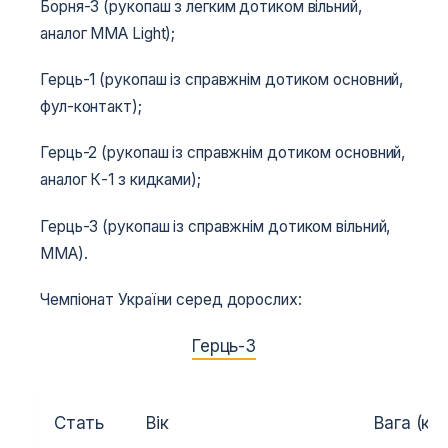
Борня-3 (рукопаш з легким дотиком вільний,
аналог MMA Light);
Герць-1 (рукопаш із справжнім дотиком основний,
фул-контакт);
Герць-2 (рукопаш із справжнім дотиком основний,
аналог К-1 з кидками);
Герць-3 (рукопаш із справжнім дотиком вільний,
MMA).
Чемпіонат України серед дорослих:
Герць-3
Стать
Вік
Вага (кг.)