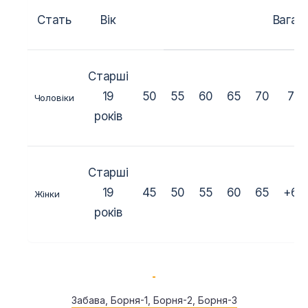
Стать
Вік
Вага (к
Старші
19
50
55
60
65
70
75
Чоловіки
років
Старші
19
45
50
55
60
65
+65
Жінки
років
Забава, Борня-1, Борня-2, Борня-3